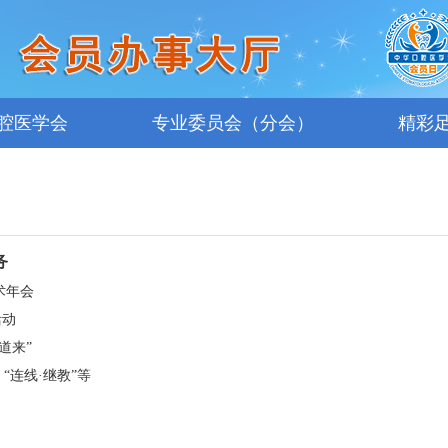
腔医学会
专业委员会（分会）
精彩
务
术年会
活动
道来”
“连线·继教”等