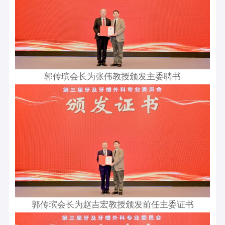
郭传瑸会长为张伟教授颁发主委聘书
郭传瑸会长为赵吉宏教授颁发前任主委证书