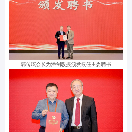
郭传瑸会长为潘剑教授颁发候任主委聘书