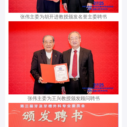
张伟主委为胡开进教授颁发名誉主委聘书
张伟主委为王兴教授颁发顾问聘书